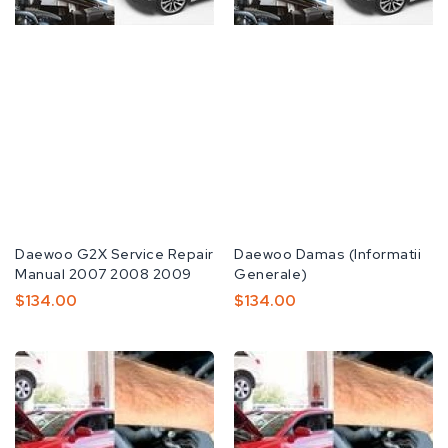
공
Daewoo G2X Service Repair
공
Daewoo Damas (Informatii
급
Manual 2007 2008 2009
급
Generale)
업
업
정
$134.00
정
$134.00
체:
체:
가
가
Daewoo
Daewoo
Gentra
Gentra
2002-
2002-
2011
2008