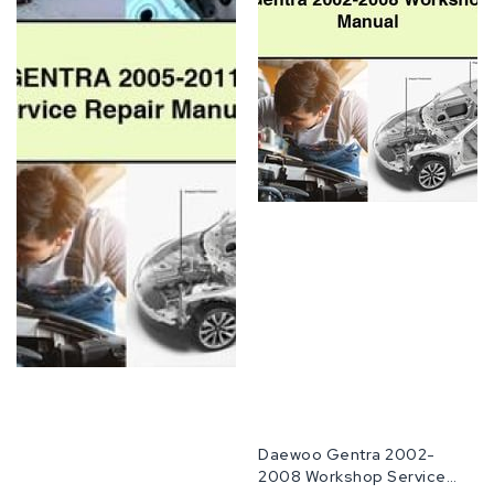
Manual
공
Daewoo Gentra 2002-
급
2008 Workshop Service