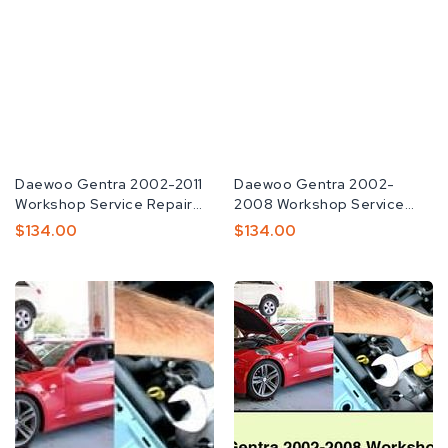
공
Daewoo Gentra 2002-2011
공
Daewoo Gentra 2002-
급
Workshop Service Repair
급
2008 Workshop Service
업
Manual
업
Manual For Repair
정
$134.00
정
$134.00
체:
체:
가
가
DAEWOO
Daewoo
GENTRA
Gentra
2005-
2002-
2011
2008
Workshop
Workshop
Service
Service
Repair
Manual