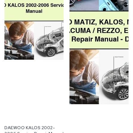
Manual
TACUMA
/
REZZO
EVAndA
CAR
Service
&
Repair
Manual
-
Download
PDF
공
DAEWOO KALOS 2002-