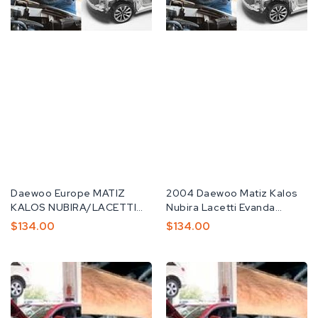
공
Daewoo Europe MATIZ
공
2004 Daewoo Matiz Kalos
급
KALOS NUBIRA/LACETTI
급
Nubira Lacetti Evanda
업
TACUMA/REZZO EVAndA
업
Service Repair Manual
정
$134.00
정
$134.00
체:
Car Workshop Service...
체:
가
가
DAEWOO
Daewoo
KALOS
Gentra
T2OO
2002-