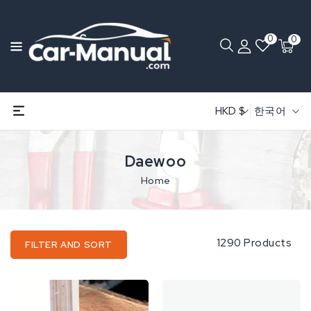
0
0
HKD $
한국어
Daewoo
Home
1290 Products
FILTER AND SORT
DAEWOO
Service
MAGNUS/EVAndA
Manual