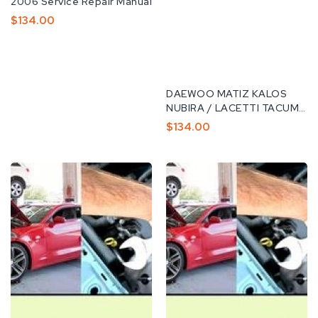
급
2006 Service Repair Manual
업
정
$134.00
체:
가
공
DAEWOO MATIZ KALOS
급
NUBIRA / LACETTI TACUMA
업
/ REZZO EVAndA...
정
$134.00
체:
가
Daewoo
Daewoo
Kalos
Korando
Factory
1996-
Service
2006
Repair
Workshop
Manual
Service
Download
Repair
PDF
Manual