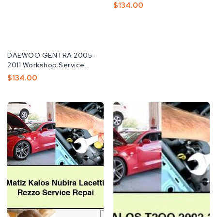
업
Manual
정
$134.00
체:
가
공
DAEWOO GENTRA 2005-
급
2011 Workshop Service
업
Repair Manual
정
$134.00
체:
가
daewoo
DAEWOO
Matiz
KALOS
Kalos
T2OO
Nubira
2002-
Lacetti
2011
Tacuma
Service
Rezzo
Repair
Service
Manual
Repair
Manual