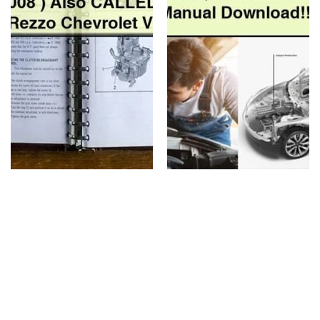
2003
2004
2005
2006
2007
2008
)
Also
CALLED
(
Chevrolet
Tacuma
Rezzo
Chevrolet
Vivant
)
-
Download
PDF