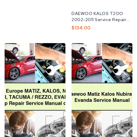
공
DAEWOO KALOS T2OO
급
2002-2011 Service Repair
업
Manual
정
$134.00
체:
가
Daewoo
2004
Europe
Daewoo
MATIZ
Matiz
KALOS
Kalos
NUBIRA/LACETTI
Nubira
TACUMA/REZZO
Lacetti
EVAndA
Evanda
Car
Service
Workshop
Repair
Service
Manual
Repair
Manual
download