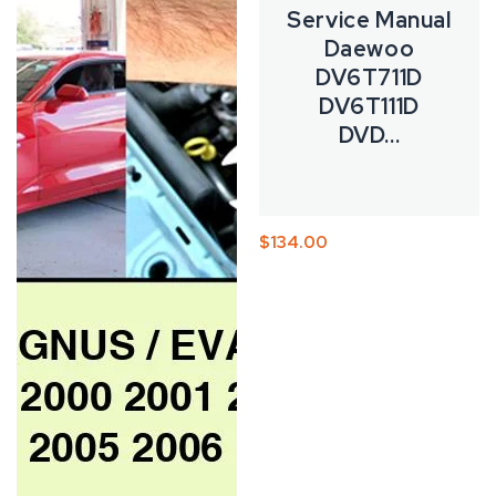
Service
Daewoo
Service Manual
Repair
DV6T711D
Daewoo
Manual
DV6T111D
DV6T711D
2000
DVD
DV6T111D
2001
Player
DVD...
2002
2003
2004
2005
공
정
$134.00
2006
급
가
업
체: