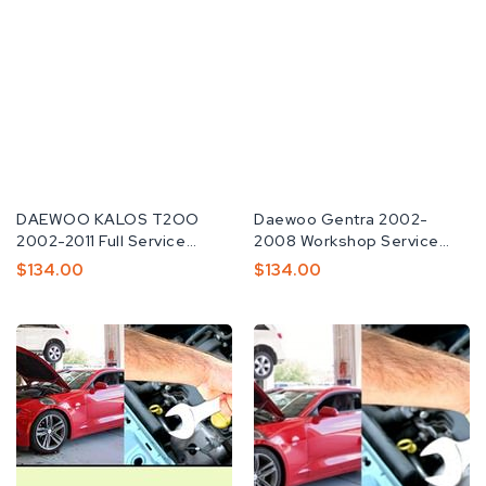
공
DAEWOO KALOS T2OO
공
Daewoo Gentra 2002-
급
2002-2011 Full Service
급
2008 Workshop Service
업
Repair Manual
업
Repair Manual
정
$134.00
정
$134.00
체:
체:
가
가
DAEWOO
DAEWOO
KALOS
MATIZ
2002-
KALOS
2006
NUBIRA
Service
/
Repair
LACETTI