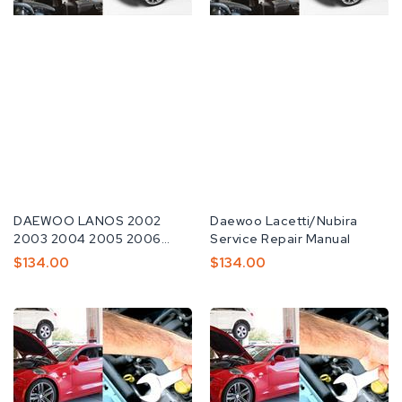
공
DAEWOO LANOS 2002
공
Daewoo Lacetti/Nubira
급
2003 2004 2005 2006
급
Service Repair Manual
업
Repair Service Manual
업
정
$134.00
정
$134.00
체:
체:
가
가
DAEWOO
Daewoo
TACUMA
electronic
2000-
MATIZ
2004
KALOS