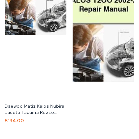
공
Daewoo Matiz Kalos Nubira
급
Lacetti Tacuma Rezzo
업
Service Repair Manual
정
$134.00
체:
가