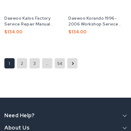
공
Daewoo Kalos Factory
공
Daewoo Korando 1996-
급
Service Repair Manual
급
2006 Workshop Service
업
Download PDF
업
Repair Manual
정
$134.00
정
$134.00
체:
체:
가
가
1
2
3
…
54
Need Help?
About Us