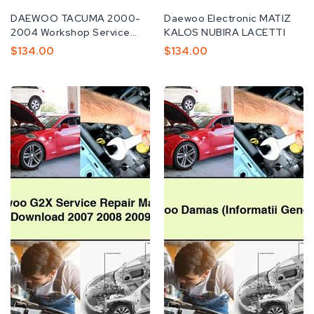
공
DAEWOO TACUMA 2000-
공
Daewoo Electronic MATIZ
급
2004 Workshop Service
급
KALOS NUBIRA LACETTI
업
Repair Manual
업
정
$134.00
정
$134.00
체:
체:
가
가
Daewoo
Daewoo
G2X
Damas
Service
(Informatii
Repair
Generale)
Manual
2007
2008
2009