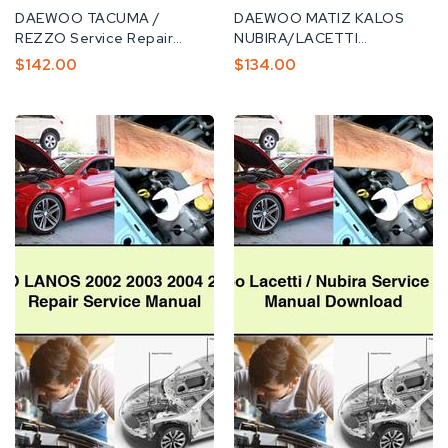
공
DAEWOO TACUMA /
공
DAEWOO MATIZ KALOS
급
REZZO Service Repair
급
NUBIRA/LACETTI
업
Manual ( 2000 2001...
업
TACUMA/REZZO EVAndA
정
$142.00
정
$134.00
체:
체:
Service Repair Manual
가
가
Download...
DAEWOO
Daewoo
LANOS
Lacetti/Nubira
2002
Service
2003
Repair
2004
Manual
2005
2006
Repair
Service
Manual