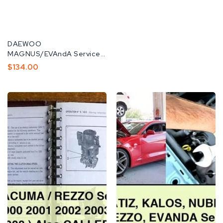
공
DAEWOO
급
MAGNUS/EVAndA Service
업
Repair Manual 2000 2001
정
$134.00
체:
2002 2003 2004...
가
DAEWOO
DAEWOO
TACUMA
MATIZ
/
KALOS
REZZO
NUBIRA/LACETTI
Service
TACUMA/REZZO
Repair
EVAndA
Manual
Service
(
Repair
2000
Manual
2001
Download
2002
PDF